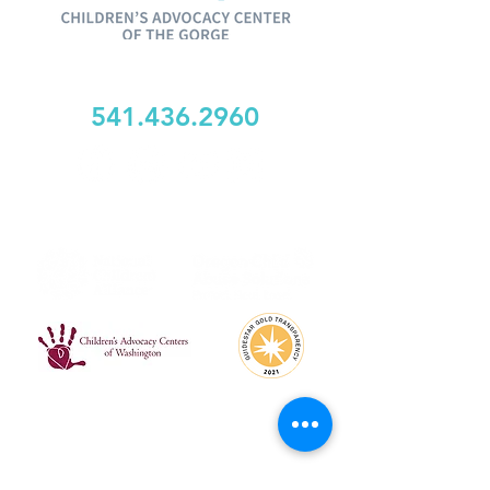
1625 Woods Corte, Suite 102
Río Hood, Oregón 97031
541.436.2960
SERVING HOOD RIVER, WASCO, GILLIAM,
WHEELER, y CONDADOS DE KLICKITAT