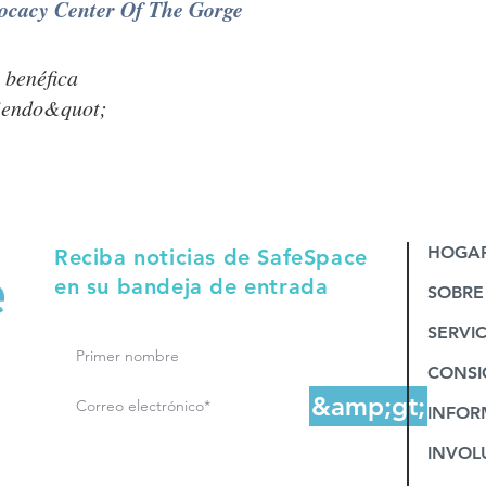
ocacy Center Of The Gorge
 benéfica
tiendo&quot;
HOGA
Reciba noticias de SafeSpace
en su bandeja de entrada
SOBRE
SERVIC
CONSI
&amp;gt;
INFOR
INVOL