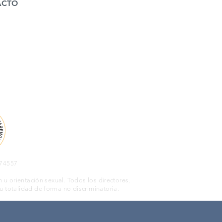
ACTO
274557
 u orientación sexual. Todos los directores,
u totalidad de forma no discriminatoria.