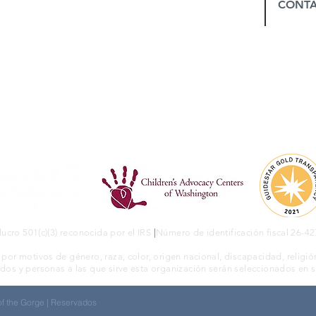
CONT
LIAM, WHEELER, y CONDADOS DE
ucro 501(c)(3) reconocida por el IRS
|
Número de identificación fiscal 26-4
or motivos de género, raza, color, origen nacional, discapacidad, religión
os y personas a las que sirve esta organización serán seleccionados en s
f the Gorge | Reservados