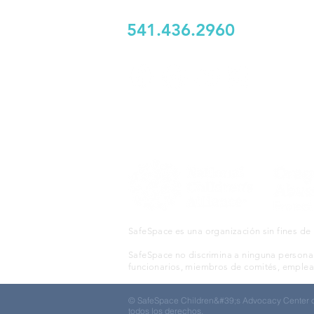
Río Hood, Oregón 97031
541.436.2960
SERVING HOOD RIVER, WASCO, GIL
KLICKITAT
SafeSpace es una organización sin fines de l
SafeSpace no discrimina a ninguna persona p
funcionarios, miembros de comités, emplead
© ​SafeSpace Children&#39;s Advocacy Center o
todos los derechos.