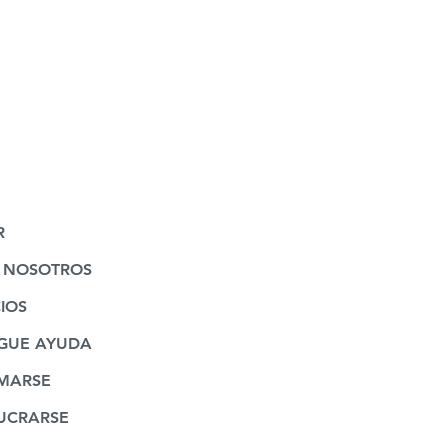
R
 NOSOTROS
IOS
GUE AYUDA
MARSE
UCRARSE