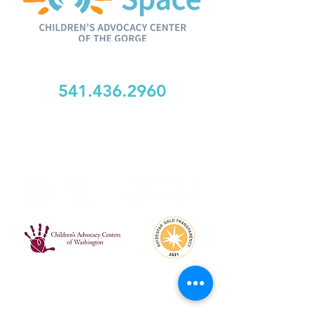
1625 Woods Corte, Suite 102
Río Hood, Oregón 97031
541.436.2960
SERVING HOOD RIVER, WASCO, GILLIAM,
WHEELER, y CONDADOS DE KLICKITAT